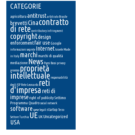
CATEGORIE
antitrust
agricoltura
arbitrato
Brasile
contratto
Cina
brevetti
di rete
contributory infringment
copyright
design
fair use
enforcement
Google
Internet
informazioni segrete
Israele
Made
marchi
marchi di qualità
in Italy
News
mediazione
Paesi Bassi
privacy
proprietà
processo
intellettuale
responsabilità
reti
degli ISP
Rete Leonardo
d'impresa
reti di
imprese
right of publicity
Settimo
Programma Quadro
social network
software
startup
spese legali
Terzo
UE
Uncategorized
UK
Settore
Turchia
USA