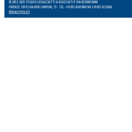
© 2012-2021 STUDIO LEGALE NITTI & ASSOCIATI P. IVA 05298410480
FIRENZE: 50132 VIA PIER CAPPONI, 73 - TEL. +39 055 6541084 FAX +39 055 6123863
PRIVACY POLICY